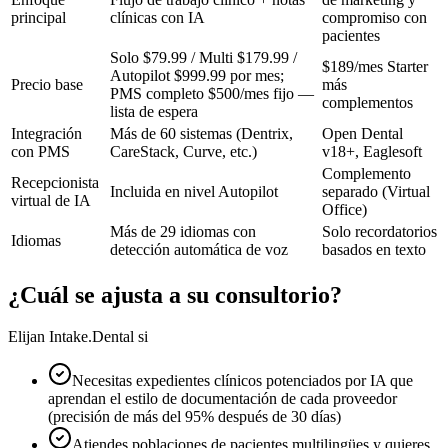
principal
clínicas con IA
compromiso con
pacientes
Solo $79.99 / Multi $179.99 /
$189/mes Starter
Autopilot $999.99 por mes;
Precio base
más
PMS completo $500/mes fijo —
complementos
lista de espera
Integración
Más de 60 sistemas (Dentrix,
Open Dental
con PMS
CareStack, Curve, etc.)
v18+, Eaglesoft
Complemento
Recepcionista
Incluida en nivel Autopilot
separado (Virtual
virtual de IA
Office)
Más de 29 idiomas con
Solo recordatorios
Idiomas
detección automática de voz
basados en texto
¿Cuál se ajusta a su consultorio?
Elijan Intake.Dental si
Necesitas expedientes clínicos potenciados por IA que
aprendan el estilo de documentación de cada proveedor
(precisión de más del 95% después de 30 días)
Atiendes poblaciones de pacientes multilingües y quieres