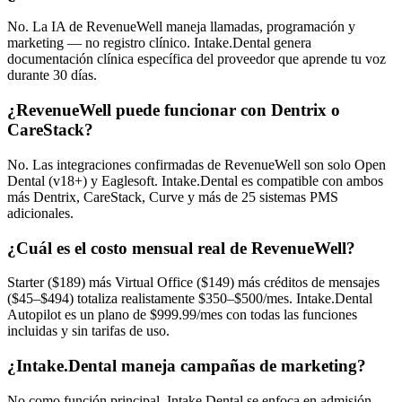
No. La IA de RevenueWell maneja llamadas, programación y
marketing — no registro clínico. Intake.Dental genera
documentación clínica específica del proveedor que aprende tu voz
durante 30 días.
¿RevenueWell puede funcionar con Dentrix o
CareStack?
No. Las integraciones confirmadas de RevenueWell son solo Open
Dental (v18+) y Eaglesoft. Intake.Dental es compatible con ambos
más Dentrix, CareStack, Curve y más de 25 sistemas PMS
adicionales.
¿Cuál es el costo mensual real de RevenueWell?
Starter ($189) más Virtual Office ($149) más créditos de mensajes
($45–$494) totaliza realistamente $350–$500/mes. Intake.Dental
Autopilot es un plano de $999.99/mes con todas las funciones
incluidas y sin tarifas de uso.
¿Intake.Dental maneja campañas de marketing?
No como función principal. Intake.Dental se enfoca en admisión