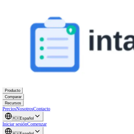
Producto
Comparar
Recursos
Precios
Nosotros
Contacto
🇲🇽
Español
Iniciar sesión
Comenzar
🇲🇽
Español