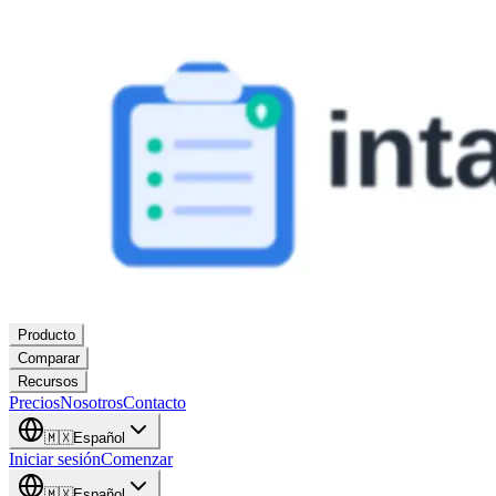
Producto
Comparar
Recursos
Precios
Nosotros
Contacto
🇲🇽
Español
Iniciar sesión
Comenzar
🇲🇽
Español